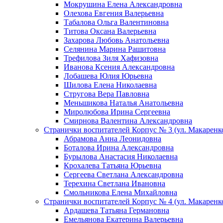
Мокрушина Елена Александровна
Олехова Евгения Валерьевна
Табалова Ольга Валентиновна
Титова Оксана Валерьевна
Захарова Любовь Анатольевна
Селянина Марина Рашитовна
Трефилова Зиля Хафизовна
Иванова Ксения Александровна
Лобашева Юлия Юрьевна
Шилова Елена Николаевна
Стругова Вера Павловна
Меньшикова Наталья Анатольевна
Миролюбова Ирина Сергеевна
Смирнова Валентина Александровна
Странички воспитателей Корпус № 3 (ул. Макаренко
Абрамова Анна Леонидовна
Боталова Ирина Александровна
Бурылова Анастасия Николаевна
Крохалева Татьяна Юрьевна
Сергеева Светлана Александровна
Терехина Светлана Ивановна
Смольникова Елена Михайловна
Странички воспитателей Корпус № 4 (ул. Макаренко
Ардашева Татьяна Германовна
Емельянова Екатерина Валерьевна