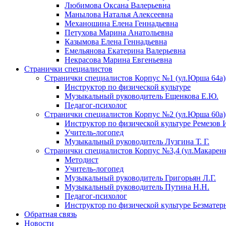
Любимова Оксана Валерьевна
Манылова Наталья Алексеевна
Механошина Елена Геннадьевна
Петухова Марина Анатольевна
Казымова Елена Геннадьевна
Емельянова Екатерина Валерьевна
Некрасова Марина Евгеньевна
Странички специалистов
Странички специалистов Корпус №1 (ул.Юрша 64а)
Инструктор по физической культуре
Музыкальный руководитель Ещенкова Е.Ю.
Педагог-психолог
Странички специалистов Корпус №2 (ул.Юрша 60а)
Инструктор по физической культуре Ремезов 
Учитель-логопед
Музыкальный руководитель Лузгина Т. Г.
Странички специалистов Корпус №3,4 (ул.Макаренко
Методист
Учитель-логопед
Музыкальный руководитель Григорьян Л.Г.
Музыкальный руководитель Путина Н.Н.
Педагог-психолог
Инструктор по физической культуре Безматер
Обратная связь
Новости