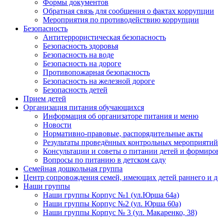
Формы документов
Обратная связь для сообщения о фактах коррупции
Мероприятия по противодействию коррупции
Безопасность
Антитеррористическая безопасность
Безопасность здоровья
Безопасность на воде
Безопасность на дороге
Противопожарная безопасность
Безопасность на железной дороге
Безопасность детей
Прием детей
Организация питания обучающихся
Информация об организаторе питания и меню
Новости
Нормативно-правовые, распорядительные акты
Результаты проведённых контрольных мероприятий
Консультации и советы о питании детей и формиро
Вопросы по питанию в детском саду
Семейная дошкольная группа
Центр сопровождения семей, имеющих детей раннего и д
Наши группы
Наши группы Корпус №1 (ул.Юрша 64а)
Наши группы Корпус №2 (ул. Юрша 60а)
Наши группы Корпус № 3 (ул. Макаренко, 38)