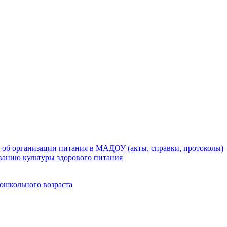
 об организации питания в МАДОУ (акты, справки, протоколы)
ванию культуры здорового питания
ошкольного возраста