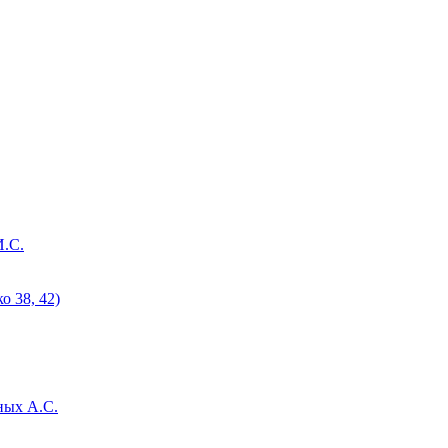
И.С.
 38, 42)
ных А.С.