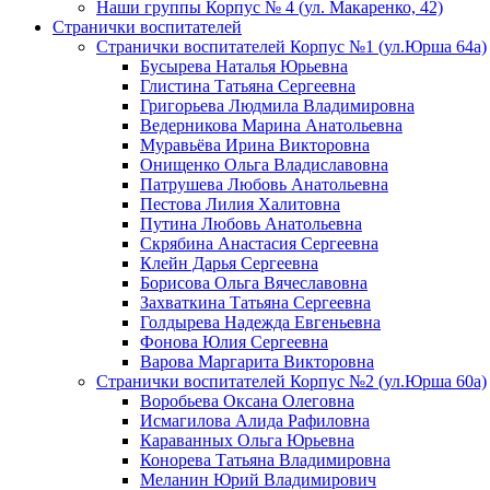
Наши группы Корпус № 4 (ул. Макаренко, 42)
Странички воспитателей
Странички воспитателей Корпус №1 (ул.Юрша 64а)
Бусырева Наталья Юрьевна
Глистина Татьяна Сергеевна
Григорьева Людмила Владимировна
Ведерникова Марина Анатольевна
Муравьёва Ирина Викторовна
Онищенко Ольга Владиславовна
Патрушева Любовь Анатольевна
Пестова Лилия Халитовна
Путина Любовь Анатольевна
Скрябина Анастасия Сергеевна
Клейн Дарья Сергеевна
Борисова Ольга Вячеславовна
Захваткина Татьяна Сергеевна
Голдырева Надежда Евгеньевна
Фонова Юлия Сергеевна
Варова Маргарита Викторовна
Странички воспитателей Корпус №2 (ул.Юрша 60а)
Воробьева Оксана Олеговна
Исмагилова Алида Рафиловна
Караванных Ольга Юрьевна
Конорева Татьяна Владимировна
Меланин Юрий Владимирович