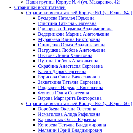
Наши группы Корпус № 4 (ул. Макаренко, 42)
Странички воспитателей
Странички воспитателей Корпус №1 (ул.Юрша 64а)
Бусырева Наталья Юрьевна
Глистина Татьяна Сергеевна
Григорьева Людмила Владимировна
Ведерникова Марина Анатольевна
Муравьёва Ирина Викторовна
Онищенко Ольга Владиславовна
Патрушева Любовь Анатольевна
Пестова Лилия Халитовна
Путина Любовь Анатольевна
Скрябина Анастасия Сергеевна
Клейн Дарья Сергеевна
Борисова Ольга Вячеславовна
Захваткина Татьяна Сергеевна
Голдырева Надежда Евгеньевна
Фонова Юлия Сергеевна
Варова Маргарита Викторовна
Странички воспитателей Корпус №2 (ул.Юрша 60а)
Воробьева Оксана Олеговна
Исмагилова Алида Рафиловна
Караванных Ольга Юрьевна
Конорева Татьяна Владимировна
Меланин Юрий Владимирович