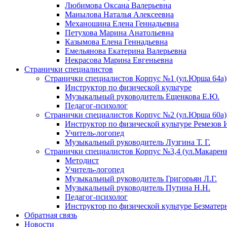
Любимова Оксана Валерьевна
Манылова Наталья Алексеевна
Механошина Елена Геннадьевна
Петухова Марина Анатольевна
Казымова Елена Геннадьевна
Емельянова Екатерина Валерьевна
Некрасова Марина Евгеньевна
Странички специалистов
Странички специалистов Корпус №1 (ул.Юрша 64а)
Инструктор по физической культуре
Музыкальный руководитель Ещенкова Е.Ю.
Педагог-психолог
Странички специалистов Корпус №2 (ул.Юрша 60а)
Инструктор по физической культуре Ремезов 
Учитель-логопед
Музыкальный руководитель Лузгина Т. Г.
Странички специалистов Корпус №3,4 (ул.Макаренко
Методист
Учитель-логопед
Музыкальный руководитель Григорьян Л.Г.
Музыкальный руководитель Путина Н.Н.
Педагог-психолог
Инструктор по физической культуре Безматер
Обратная связь
Новости