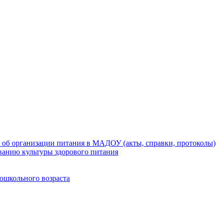
 об организации питания в МАДОУ (акты, справки, протоколы)
ванию культуры здорового питания
ошкольного возраста