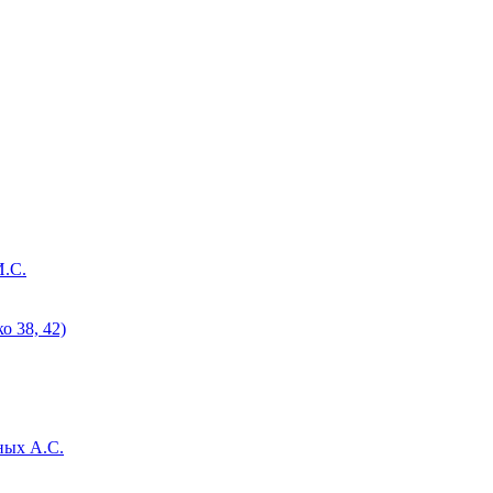
И.С.
 38, 42)
ных А.С.