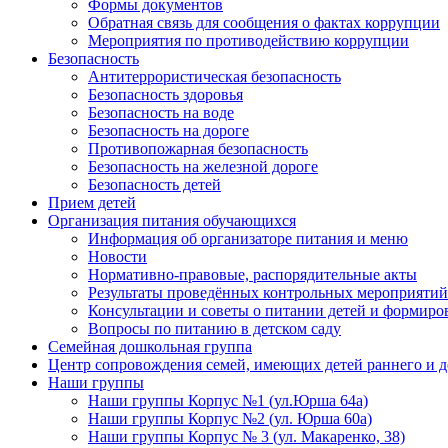
Формы документов
Обратная связь для сообщения о фактах коррупции
Мероприятия по противодействию коррупции
Безопасность
Антитеррористическая безопасность
Безопасность здоровья
Безопасность на воде
Безопасность на дороге
Противопожарная безопасность
Безопасность на железной дороге
Безопасность детей
Прием детей
Организация питания обучающихся
Информация об организаторе питания и меню
Новости
Нормативно-правовые, распорядительные акты
Результаты проведённых контрольных мероприятий
Консультации и советы о питании детей и формиро
Вопросы по питанию в детском саду
Семейная дошкольная группа
Центр сопровождения семей, имеющих детей раннего и д
Наши группы
Наши группы Корпус №1 (ул.Юрша 64а)
Наши группы Корпус №2 (ул. Юрша 60а)
Наши группы Корпус № 3 (ул. Макаренко, 38)