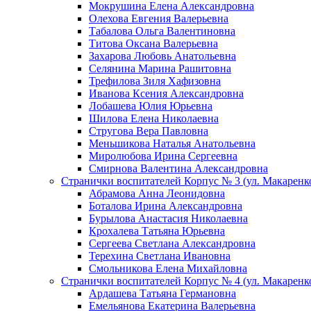
Мокрушина Елена Александровна
Олехова Евгения Валерьевна
Табалова Ольга Валентиновна
Титова Оксана Валерьевна
Захарова Любовь Анатольевна
Селянина Марина Рашитовна
Трефилова Зиля Хафизовна
Иванова Ксения Александровна
Лобашева Юлия Юрьевна
Шилова Елена Николаевна
Стругова Вера Павловна
Меньшикова Наталья Анатольевна
Миролюбова Ирина Сергеевна
Смирнова Валентина Александровна
Странички воспитателей Корпус № 3 (ул. Макаренко
Абрамова Анна Леонидовна
Боталова Ирина Александровна
Бурылова Анастасия Николаевна
Крохалева Татьяна Юрьевна
Сергеева Светлана Александровна
Терехина Светлана Ивановна
Смольникова Елена Михайловна
Странички воспитателей Корпус № 4 (ул. Макаренко
Ардашева Татьяна Германовна
Емельянова Екатерина Валерьевна