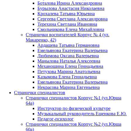
Боталова Ирина Александровна
Бурылова Анастасия Николаевна
Крохалева Татьяна Юрьевна
Сергеева Светлана Александровна
Терехина Светлана Ивановна
Смольникова Елена Михайловна
Странички воспитателей Корпус № 4 (ул.
Макаренко, 42)
Ардашева Татьяна Германовна
Емельянова Екатерина Валерьевна
Любимова Оксана Валерьевна
Манылова Наталья Алексеевна
Механошина Елена Геннадьевна
Петухова Марина Анатольевна
Казымова Елена Геннадьевна
Емельянова Екатерина Валерьевна
Некрасова Марина Евгеньевна
Странички специалистов
Странички специалистов Корпус №1 (ул.Юрша
64а)
Инструктор по физической культуре
Музыкальный руководитель Ещенкова Е.Ю.
Педагог-психолог
Странички специалистов Корпус №2 (ул.Юрша
60а)