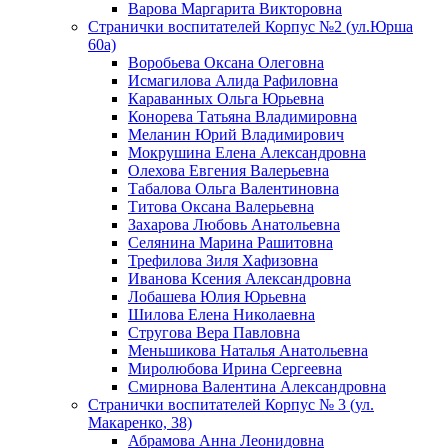
Варова Маргарита Викторовна
Странички воспитателей Корпус №2 (ул.Юрша
60а)
Воробьева Оксана Олеговна
Исмагилова Алида Рафиловна
Караванных Ольга Юрьевна
Конорева Татьяна Владимировна
Меланин Юрий Владимирович
Мокрушина Елена Александровна
Олехова Евгения Валерьевна
Табалова Ольга Валентиновна
Титова Оксана Валерьевна
Захарова Любовь Анатольевна
Селянина Марина Рашитовна
Трефилова Зиля Хафизовна
Иванова Ксения Александровна
Лобашева Юлия Юрьевна
Шилова Елена Николаевна
Стругова Вера Павловна
Меньшикова Наталья Анатольевна
Миролюбова Ирина Сергеевна
Смирнова Валентина Александровна
Странички воспитателей Корпус № 3 (ул.
Макаренко, 38)
Абрамова Анна Леонидовна