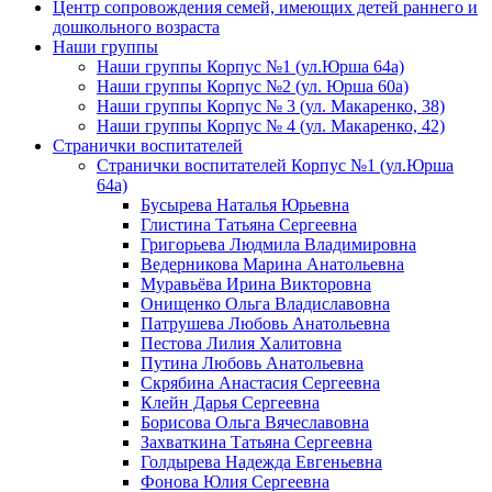
Центр сопровождения семей, имеющих детей раннего и
дошкольного возраста
Наши группы
Наши группы Корпус №1 (ул.Юрша 64а)
Наши группы Корпус №2 (ул. Юрша 60а)
Наши группы Корпус № 3 (ул. Макаренко, 38)
Наши группы Корпус № 4 (ул. Макаренко, 42)
Странички воспитателей
Странички воспитателей Корпус №1 (ул.Юрша
64а)
Бусырева Наталья Юрьевна
Глистина Татьяна Сергеевна
Григорьева Людмила Владимировна
Ведерникова Марина Анатольевна
Муравьёва Ирина Викторовна
Онищенко Ольга Владиславовна
Патрушева Любовь Анатольевна
Пестова Лилия Халитовна
Путина Любовь Анатольевна
Скрябина Анастасия Сергеевна
Клейн Дарья Сергеевна
Борисова Ольга Вячеславовна
Захваткина Татьяна Сергеевна
Голдырева Надежда Евгеньевна
Фонова Юлия Сергеевна