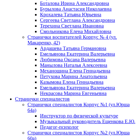
Боталова Ирина Александровна
Бурылова Анастасия Николаевна
Крохалева Татьяна Юрьевна
Сергеева Светлана Александровна
Терехина Светлана Ивановна
Смольникова Елена Михайловна
Странички воспитателей Корпус № 4 (ул.
Макаренко, 42)
Ардашева Татьяна Германовна
Емельянова Екатерина Валерьевна
Любимова Оксана Валерьевна
Манылова Наталья Алексеевна
Механошина Елена Геннадьевна
Петухова Марина Анатольевна
Казымова Елена Геннадьевна
Емельянова Екатерина Валерьевна
Некрасова Марина Евгеньевна
Странички специалистов
Странички специалистов Корпус №1 (ул.Юрша
64а)
Инструктор по физической культуре
Музыкальный руководитель Ещенкова Е.Ю.
Педагог-психолог
Странички специалистов Корпус №2 (ул.Юрша
60а)