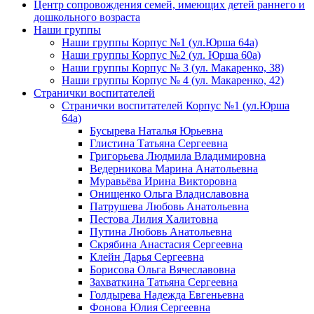
Центр сопровождения семей, имеющих детей раннего и
дошкольного возраста
Наши группы
Наши группы Корпус №1 (ул.Юрша 64а)
Наши группы Корпус №2 (ул. Юрша 60а)
Наши группы Корпус № 3 (ул. Макаренко, 38)
Наши группы Корпус № 4 (ул. Макаренко, 42)
Странички воспитателей
Странички воспитателей Корпус №1 (ул.Юрша
64а)
Бусырева Наталья Юрьевна
Глистина Татьяна Сергеевна
Григорьева Людмила Владимировна
Ведерникова Марина Анатольевна
Муравьёва Ирина Викторовна
Онищенко Ольга Владиславовна
Патрушева Любовь Анатольевна
Пестова Лилия Халитовна
Путина Любовь Анатольевна
Скрябина Анастасия Сергеевна
Клейн Дарья Сергеевна
Борисова Ольга Вячеславовна
Захваткина Татьяна Сергеевна
Голдырева Надежда Евгеньевна
Фонова Юлия Сергеевна