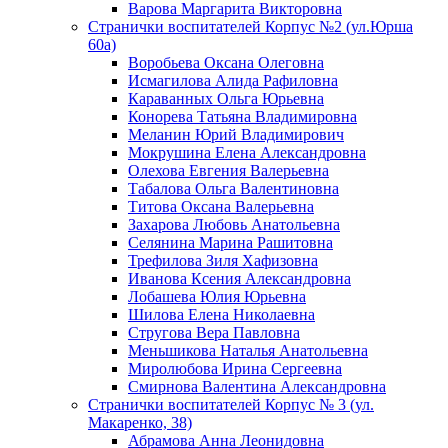
Варова Маргарита Викторовна
Странички воспитателей Корпус №2 (ул.Юрша
60а)
Воробьева Оксана Олеговна
Исмагилова Алида Рафиловна
Караванных Ольга Юрьевна
Конорева Татьяна Владимировна
Меланин Юрий Владимирович
Мокрушина Елена Александровна
Олехова Евгения Валерьевна
Табалова Ольга Валентиновна
Титова Оксана Валерьевна
Захарова Любовь Анатольевна
Селянина Марина Рашитовна
Трефилова Зиля Хафизовна
Иванова Ксения Александровна
Лобашева Юлия Юрьевна
Шилова Елена Николаевна
Стругова Вера Павловна
Меньшикова Наталья Анатольевна
Миролюбова Ирина Сергеевна
Смирнова Валентина Александровна
Странички воспитателей Корпус № 3 (ул.
Макаренко, 38)
Абрамова Анна Леонидовна