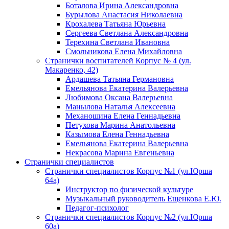
Боталова Ирина Александровна
Бурылова Анастасия Николаевна
Крохалева Татьяна Юрьевна
Сергеева Светлана Александровна
Терехина Светлана Ивановна
Смольникова Елена Михайловна
Странички воспитателей Корпус № 4 (ул.
Макаренко, 42)
Ардашева Татьяна Германовна
Емельянова Екатерина Валерьевна
Любимова Оксана Валерьевна
Манылова Наталья Алексеевна
Механошина Елена Геннадьевна
Петухова Марина Анатольевна
Казымова Елена Геннадьевна
Емельянова Екатерина Валерьевна
Некрасова Марина Евгеньевна
Странички специалистов
Странички специалистов Корпус №1 (ул.Юрша
64а)
Инструктор по физической культуре
Музыкальный руководитель Ещенкова Е.Ю.
Педагог-психолог
Странички специалистов Корпус №2 (ул.Юрша
60а)