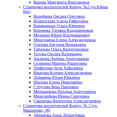
Варова Маргарита Викторовна
Странички воспитателей Корпус №2 (ул.Юрша
60а)
Воробьева Оксана Олеговна
Исмагилова Алида Рафиловна
Караванных Ольга Юрьевна
Конорева Татьяна Владимировна
Меланин Юрий Владимирович
Мокрушина Елена Александровна
Олехова Евгения Валерьевна
Табалова Ольга Валентиновна
Титова Оксана Валерьевна
Захарова Любовь Анатольевна
Селянина Марина Рашитовна
Трефилова Зиля Хафизовна
Иванова Ксения Александровна
Лобашева Юлия Юрьевна
Шилова Елена Николаевна
Стругова Вера Павловна
Меньшикова Наталья Анатольевна
Миролюбова Ирина Сергеевна
Смирнова Валентина Александровна
Странички воспитателей Корпус № 3 (ул.
Макаренко, 38)
Абрамова Анна Леонидовна