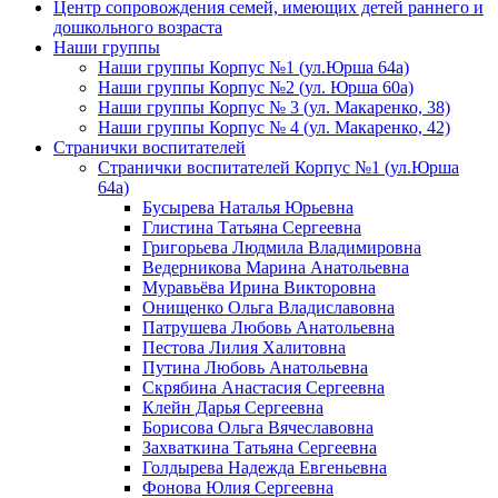
Центр сопровождения семей, имеющих детей раннего и
дошкольного возраста
Наши группы
Наши группы Корпус №1 (ул.Юрша 64а)
Наши группы Корпус №2 (ул. Юрша 60а)
Наши группы Корпус № 3 (ул. Макаренко, 38)
Наши группы Корпус № 4 (ул. Макаренко, 42)
Странички воспитателей
Странички воспитателей Корпус №1 (ул.Юрша
64а)
Бусырева Наталья Юрьевна
Глистина Татьяна Сергеевна
Григорьева Людмила Владимировна
Ведерникова Марина Анатольевна
Муравьёва Ирина Викторовна
Онищенко Ольга Владиславовна
Патрушева Любовь Анатольевна
Пестова Лилия Халитовна
Путина Любовь Анатольевна
Скрябина Анастасия Сергеевна
Клейн Дарья Сергеевна
Борисова Ольга Вячеславовна
Захваткина Татьяна Сергеевна
Голдырева Надежда Евгеньевна
Фонова Юлия Сергеевна