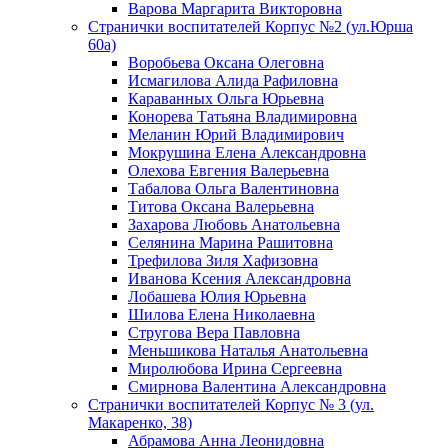
Варова Маргарита Викторовна
Странички воспитателей Корпус №2 (ул.Юрша
60а)
Воробьева Оксана Олеговна
Исмагилова Алида Рафиловна
Караванных Ольга Юрьевна
Конорева Татьяна Владимировна
Меланин Юрий Владимирович
Мокрушина Елена Александровна
Олехова Евгения Валерьевна
Табалова Ольга Валентиновна
Титова Оксана Валерьевна
Захарова Любовь Анатольевна
Селянина Марина Рашитовна
Трефилова Зиля Хафизовна
Иванова Ксения Александровна
Лобашева Юлия Юрьевна
Шилова Елена Николаевна
Стругова Вера Павловна
Меньшикова Наталья Анатольевна
Миролюбова Ирина Сергеевна
Смирнова Валентина Александровна
Странички воспитателей Корпус № 3 (ул.
Макаренко, 38)
Абрамова Анна Леонидовна