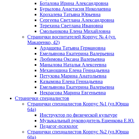
Боталова Ирина Александровна
Бурылова Анастасия Николаевна
Крохалева Татьяна Юрьевна
Сергеева Светлана Александровна
Терехина Светлана Ивановна
Смольникова Елена Михайловна
Странички воспитателей Корпус № 4 (ул.
Макаренко, 42)
Ардашева Татьяна Германовна
Емельянова Екатерина Валерьевна
Любимова Оксана Валерьевна
Манылова Наталья Алексеевна
Механошина Елена Геннадьевна
Петухова Марина Анатольевна
Казымова Елена Геннадьевна
Емельянова Екатерина Валерьевна
Некрасова Марина Евгеньевна
Странички специалистов
Странички специалистов Корпус №1 (ул.Юрша
64а)
Инструктор по физической культуре
Музыкальный руководитель Ещенкова Е.Ю.
Педагог-психолог
Странички специалистов Корпус №2 (ул.Юрша
60а)