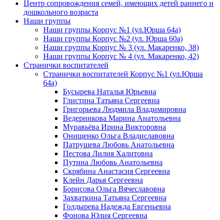
Центр сопровождения семей, имеющих детей раннего и
дошкольного возраста
Наши группы
Наши группы Корпус №1 (ул.Юрша 64а)
Наши группы Корпус №2 (ул. Юрша 60а)
Наши группы Корпус № 3 (ул. Макаренко, 38)
Наши группы Корпус № 4 (ул. Макаренко, 42)
Странички воспитателей
Странички воспитателей Корпус №1 (ул.Юрша
64а)
Бусырева Наталья Юрьевна
Глистина Татьяна Сергеевна
Григорьева Людмила Владимировна
Ведерникова Марина Анатольевна
Муравьёва Ирина Викторовна
Онищенко Ольга Владиславовна
Патрушева Любовь Анатольевна
Пестова Лилия Халитовна
Путина Любовь Анатольевна
Скрябина Анастасия Сергеевна
Клейн Дарья Сергеевна
Борисова Ольга Вячеславовна
Захваткина Татьяна Сергеевна
Голдырева Надежда Евгеньевна
Фонова Юлия Сергеевна